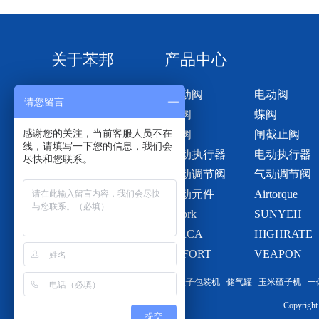
关于苯邦
产品中心
关于我们
气动阀
电动阀
请您留言
球阀
蝶阀
感谢您的关注，当前客服人员不在
风阀
闸截止阀
线，请填写一下您的信息，我们会
气动执行器
电动执行器
尽快和您联系。
电动调节阀
气动调节阀
气动元件
Airtorque
i-Tork
SUNYEH
SIRCA
HIGHRATE
SEFORT
VEAPON
友情链接：
苯邦阀门
烟囱维修
橙子包装机
储气罐
玉米碴子机
一
Copyri
提交