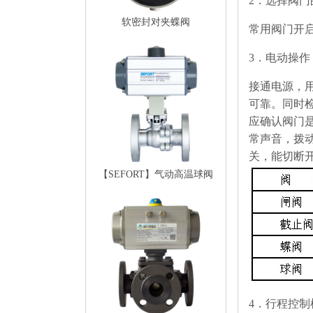
2．选择阀门
软密封对夹蝶阀
常用阀门开
3．电动操作
接通电源，
可靠。同时
应确认阀门
常声音，拨
关，能切断
【SEFORT】气动高温球阀
4．行程控制